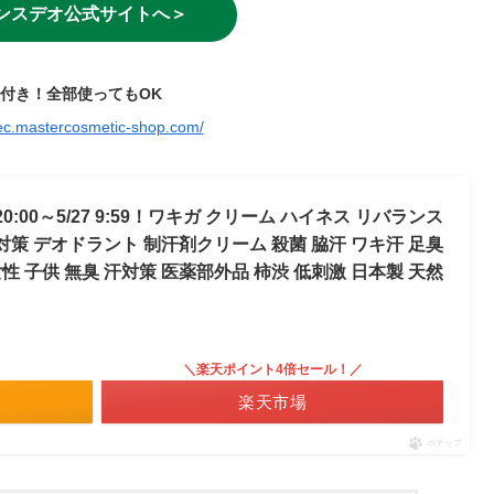
ンスデオ公式サイトへ＞
証付き！全部使ってもOK
/ec.mastercosmetic-shop.com/
0:00～5/27 9:59！ワキガ クリーム ハイネス リバランス
対策 デオドラント 制汗剤クリーム 殺菌 脇汗 ワキ汗 足臭
女性 子供 無臭 汗対策 医薬部外品 柿渋 低刺激 日本製 天然
／
＼楽天ポイント4倍セール！／
楽天市場
ポチップ