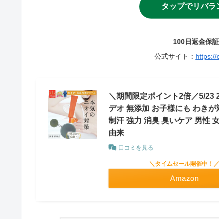
タップでリバラ
100日返金保
公式サイト：
https:/
＼期間限定ポイント2倍／5/23 2
デオ 無添加 お子様にも わきが
制汗 強力 消臭 臭いケア 男性 
由来
口コミを見る
＼タイムセール開催中！
Amazon