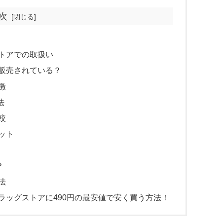
次
トアでの取扱い
販売されている？
徴
法
較
ット
？
法
ラッグストアに490円の最安値で安く買う方法！